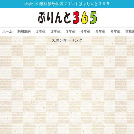
小学生の無料算数学習プリントはぷりんと３６５
ホーム
利用規約
１年生
２年生
３年生
４年生
５年生
６年生
習熟
スポンサーリンク