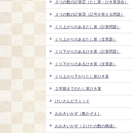
３つの数の計算②（たし算・ひき算混合）
３つの数の計算③（記号を答える問題）
くり上がりのあるたし算（計算問題）
くり上がりのあるたし算（文章題）
くり下がりのあるひき算（計算問題）
くり下がりのあるひき算（文章題）
くり上がり下がりたし算ひき算
２学期までのたし算ひき算
けいさんピラミッド
おおきいかず（数かぞえ）
おおきいかず（２けたの数の構成）