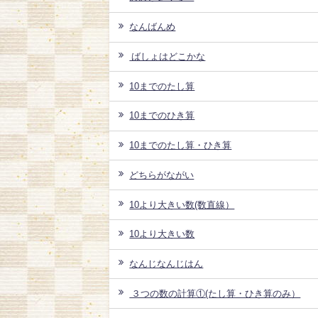
なんばんめ
ばしょはどこかな
10までのたし算
10までのひき算
10までのたし算・ひき算
どちらがながい
10より大きい数(数直線）
10より大きい数
なんじなんじはん
３つの数の計算①(たし算・ひき算のみ）