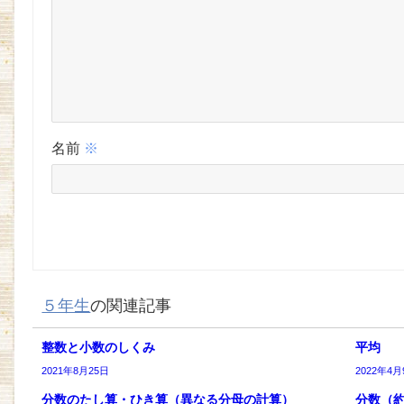
名前
※
５年生
の関連記事
整数と小数のしくみ
平均
2021年8月25日
2022年4月
分数のたし算・ひき算（異なる分母の計算）
分数（