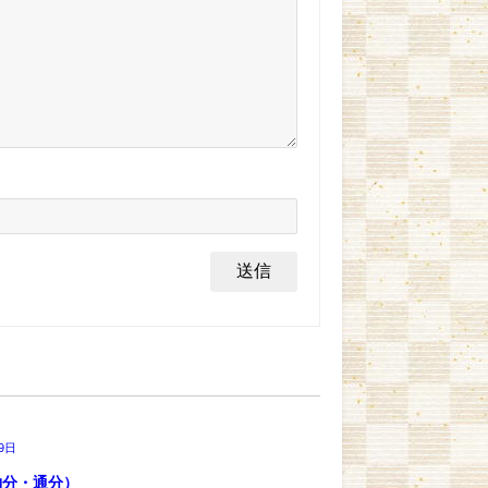
9日
約分・通分）