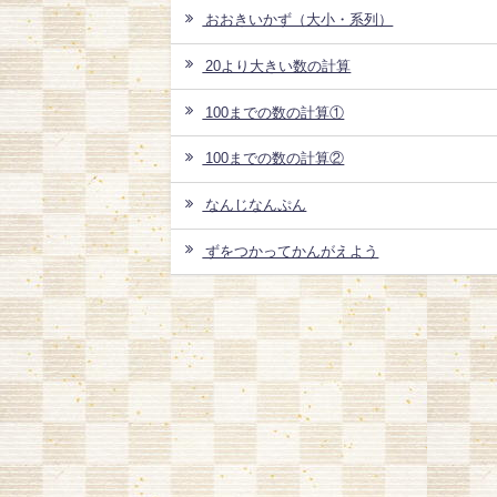
おおきいかず（大小・系列）
20より大きい数の計算
100までの数の計算①
100までの数の計算②
なんじなんぷん
ずをつかってかんがえよう