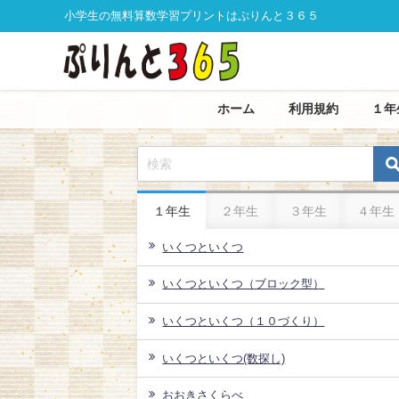
小学生の無料算数学習プリントはぷりんと３６５
ホーム
利用規約
１年
１年生
２年生
３年生
４年生
いくつといくつ
いくつといくつ（ブロック型）
いくつといくつ（１０づくり）
いくつといくつ(数探し)
おおきさくらべ