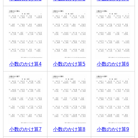
小数のかけ算4
小数のかけ算5
小数のかけ算6
小数のかけ算7
小数のかけ算8
小数のかけ算9