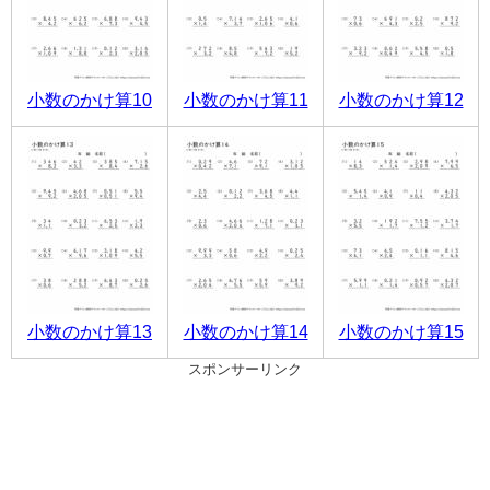
小数のかけ算10
小数のかけ算11
小数のかけ算12
小数のかけ算13
小数のかけ算14
小数のかけ算15
スポンサーリンク