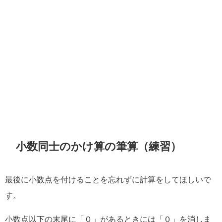
小数同士のかけ算の筆算（練習）
最後に小数点を付けることを忘れずに計算をしてほしいで
す。
小数点以下の末尾に「０」があるときには「０」を消しま