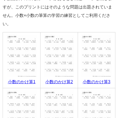
すが、このプリントにはそのような問題は出題されていま
せん。小数×小数の筆算の学習の練習としてご利用くださ
い。
小数のかけ算1
小数のかけ算2
小数のかけ算3