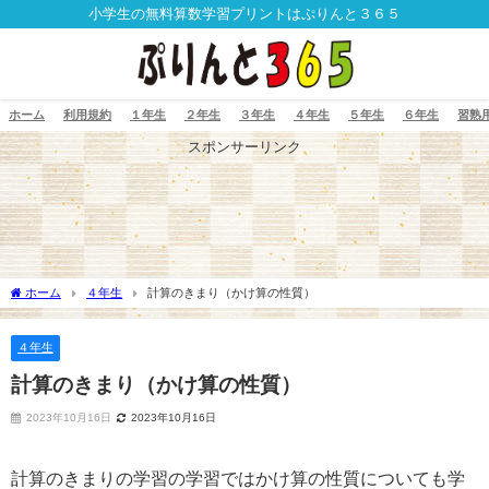
小学生の無料算数学習プリントはぷりんと３６５
ホーム
利用規約
１年生
２年生
３年生
４年生
５年生
６年生
習熟
スポンサーリンク
ホーム
４年生
計算のきまり（かけ算の性質）
４年生
計算のきまり（かけ算の性質）
2023年10月16日
2023年10月16日
計算のきまりの学習の学習ではかけ算の性質についても学