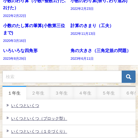
小数のわり算（小数÷整数1けた､
小数のわり算(余り､わり進み)
2けた）
2022年2月23日
2022年2月22日
小数のたし算の筆算(小数第三位
計算のきまり（工夫）
まで)
2022年11月13日
2020年3月16日
いろいろな四角形
角の大きさ（三角定規の問題）
2023年8月29日
2023年6月11日
１年生
２年生
３年生
４年生
５年生
６年
いくつといくつ
いくつといくつ（ブロック型）
いくつといくつ（１０づくり）