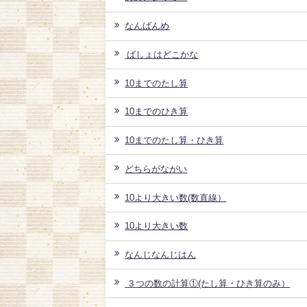
なんばんめ
ばしょはどこかな
10までのたし算
10までのひき算
10までのたし算・ひき算
どちらがながい
10より大きい数(数直線）
10より大きい数
なんじなんじはん
３つの数の計算①(たし算・ひき算のみ）