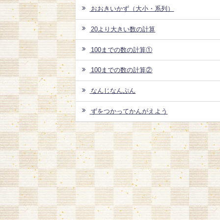
おおきいかず（大小・系列）
20より大きい数の計算
100までの数の計算①
100までの数の計算②
なんじなんぷん
ずをつかってかんがえよう