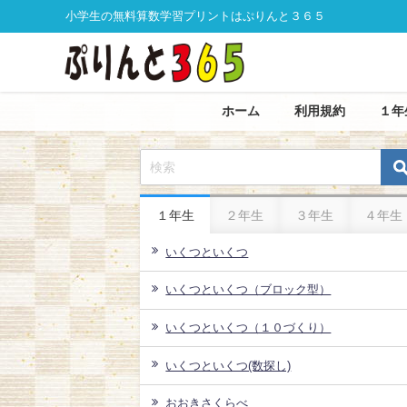
小学生の無料算数学習プリントはぷりんと３６５
ホーム
利用規約
１年
１年生
２年生
３年生
４年生
いくつといくつ
いくつといくつ（ブロック型）
いくつといくつ（１０づくり）
いくつといくつ(数探し)
おおきさくらべ