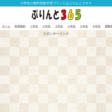
小学生の無料算数学習プリントはぷりんと３６５
ホーム
利用規約
１年生
２年生
３年生
４年生
５年生
６年生
習熟
スポンサーリンク