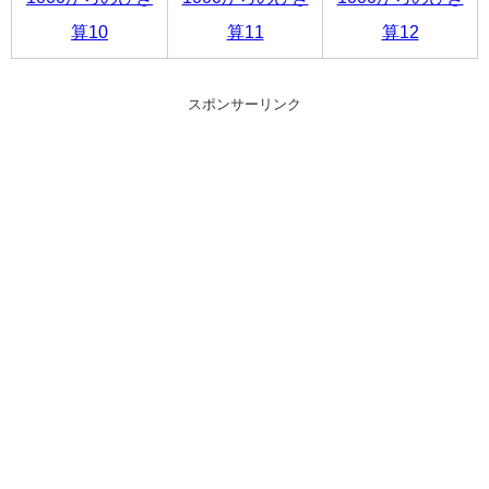
算10
算11
算12
スポンサーリンク