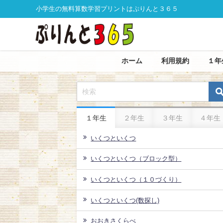
小学生の無料算数学習プリントはぷりんと３６５
ホーム
利用規約
１年
１年生
２年生
３年生
４年生
いくつといくつ
いくつといくつ（ブロック型）
いくつといくつ（１０づくり）
いくつといくつ(数探し)
おおきさくらべ