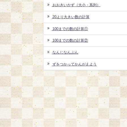
おおきいかず（大小・系列）
20より大きい数の計算
100までの数の計算①
100までの数の計算②
なんじなんぷん
ずをつかってかんがえよう