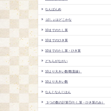
なんばんめ
ばしょはどこかな
10までのたし算
10までのひき算
10までのたし算・ひき算
どちらがながい
10より大きい数(数直線）
10より大きい数
なんじなんじはん
３つの数の計算①(たし算・ひき算のみ）