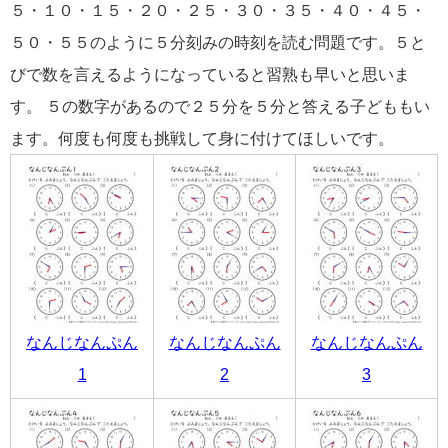
５・１０・１５・２０・２５・３０・３５・４０・４５・
５０・５５のように５分刻みの時刻を読む問題です。５と
びで数を言えるようになっていると習熟も早いと思いま
す。 ５の数字があるので２５分を５分と答える子どももい
ます。何度も何度も挑戦して身に付けてほしいです。
なんじなんぷん
なんじなんぷん
なんじなんぷん
1
2
3