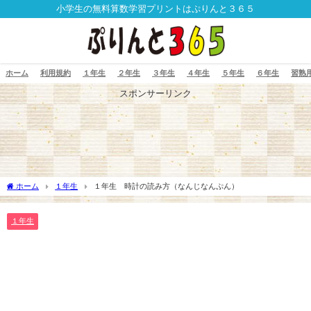
小学生の無料算数学習プリントはぷりんと３６５
ホーム
利用規約
１年生
２年生
３年生
４年生
５年生
６年生
習熟
スポンサーリンク
ホーム
１年生
１年生 時計の読み方（なんじなんぷん）
１年生