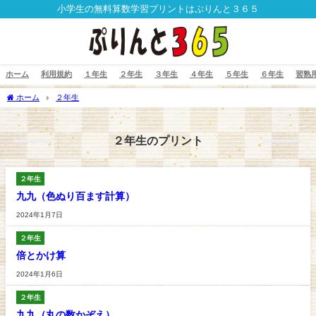
小学生の無料算数学習プリントはぷりんと３６５
ホーム
利用規約
１年生
２年生
３年生
４年生
５年生
６年生
習熟
ホーム
２年生
２年生のプリント
２年生
九九（色ぬり百ます計算）
2024年1月7日
２年生
倍とかけ算
2024年1月6日
２年生
九九（丸の数かぞえ）