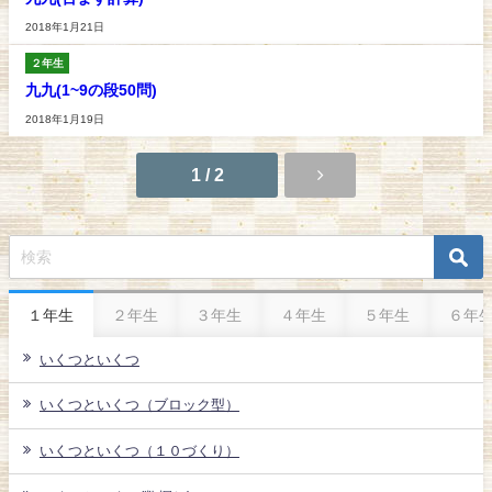
2018年1月21日
２年生
九九(1~9の段50問)
2018年1月19日
1 / 2
１年生
２年生
３年生
４年生
５年生
６年
いくつといくつ
いくつといくつ（ブロック型）
いくつといくつ（１０づくり）