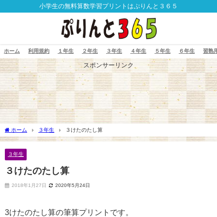
小学生の無料算数学習プリントはぷりんと３６５
ホーム
利用規約
１年生
２年生
３年生
４年生
５年生
６年生
習熟
スポンサーリンク
ホーム
３年生
３けたのたし算
３年生
３けたのたし算
2018年1月27日
2020年5月24日
3けたのたし算の筆算プリントです。